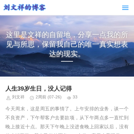
这里是文祥的自留地，分享一点我的所
见与所思，保留我自己的唯一真实想表
达的现实。
人生39岁生日，没人记得
刘文祥
2周前
(07-26)
33
今天周末，这是周五的事情了。上午安排的业务，谈一个
不良资产，下午帮客户去要款项，从下午两点多一直忙到
晚上接近十点。那天下午晚上没进食晚上回家以后，没有