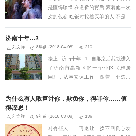
是懂得珍惜 在道歉的背后 藏着他一次
次的包容 吃饭时抢着买单的人 不是因
为钱多 而是太重感情 在一次次掏钱的
瞬间...
济南十年...2
刘文祥
8年前
(2018-04-08)
210
接上...济南十年...1 自那之后我就进入
了济南市高新区的一个小区《雅居
园》，从事安保工作，跟着一个陈队
长，安排了一个班长带我们新来的大家
伙。...
为什么有人敢算计你，欺负你，得罪你……值
得深思！
刘文祥
9年前
(2018-03-08)
136
对有些人：一再退让，换不回良心发