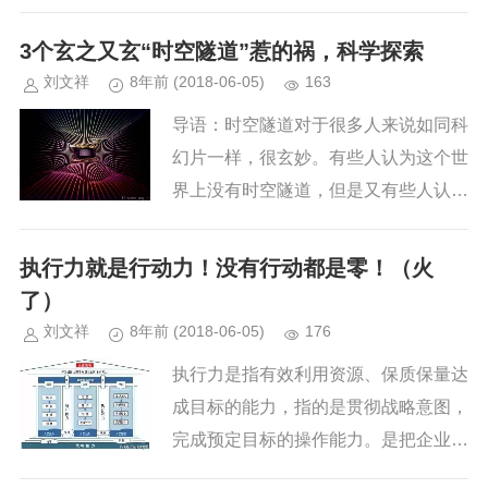
3个玄之又玄“时空隧道”惹的祸，科学探索
刘文祥
8年前
(2018-06-05)
163
导语：时空隧道对于很多人来说如同科
幻片一样，很玄妙。有些人认为这个世
界上没有时空隧道，但是又有些人认为
这个世界上是存在时空隧道的，只是我
们没有经历过罢了。传说中的时空隧道
执行力就是行动力！没有行动都是零！（火
能够穿越未来，或者是能够回到过...
了）
刘文祥
8年前
(2018-06-05)
176
执行力是指有效利用资源、保质保量达
成目标的能力，指的是贯彻战略意图，
完成预定目标的操作能力。是把企业战
略、规划、目标转化成为效益、成果的